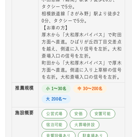
タクシーで5分。
相模鉄道線「さがみ野」駅より徒歩2
0分、タクシーで5分。
【お車の方】
厚木から「大和厚木バイパス」で町田
方面へ直進。ひばりが丘四丁目交差点
を越え、側道に入り信号を左折。大和
斎場入口の信号を左折。
町田から「大和厚木バイパス」で厚木
方面へ直進。側道に入り上草柳の信号
を右折。大和斎場入口の信号を左折。
推薦規模
小 1〜30名
中 30〜200名
大 200名〜
施設概要
公営式場
安価
安置可能
宿泊可能
火葬場併設
音響設備あり
駐車場あり