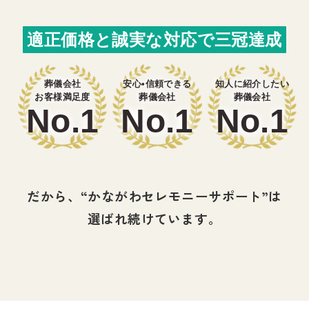
適正価格と誠実な対応で三冠達成
葬儀会社
安心•信頼できる
知人に紹介したい
お客様満足度
葬儀会社
葬儀会社
No.1
No.1
No.1
だから、“かながわセレモニーサポート”は
選ばれ続けています。