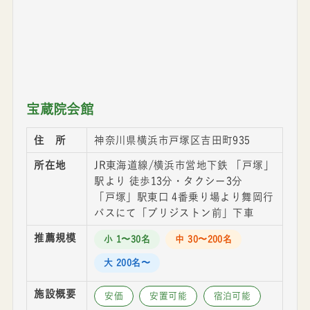
宝蔵院会館
住 所
神奈川県横浜市戸塚区吉田町935
所在地
JR東海道線/横浜市営地下鉄 「戸塚」
駅より 徒歩13分・タクシー3分
「戸塚」駅東口 4番乗り場より舞岡行
バスにて「ブリジストン前」下車
推薦規模
小 1〜30名
中 30〜200名
大 200名〜
施設概要
安価
安置可能
宿泊可能