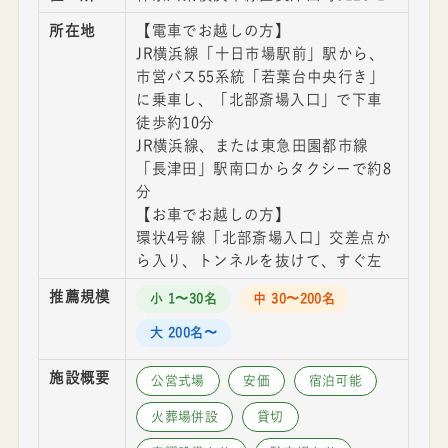
所在地
【電車でお越しの方】
JR横浜線「十日市場駅前」駅から、
市営バス55系統「若葉台中央行き」
に乗車し、「北部斎場入口」で下車
徒歩約10分
JR横浜線、または東急田園都市線
「長津田」駅南口からタクシーで約8
分
【お車でお越しの方】
環状4号線「北部斎場入口」交差点か
ら入り、トンネルを抜けて、すぐ左
推薦規模
小 1〜30名
中 30〜200名
大 200名〜
施設概要
公営式場
安価
宿泊可能
火葬場併設
貸切