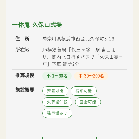
一休庵 久保山式場
住 所
神奈川県横浜市西区元久保町3-13
所在地
JR横須賀線「保土ヶ谷」駅 東口よ
り、関内北口行きバスで「久保山霊堂
前」下車 徒歩2分
推薦規模
小 1〜30名
中 30〜200名
施設概要
安置可能
宿泊可能
火葬場併設
面会可能
駐車場あり