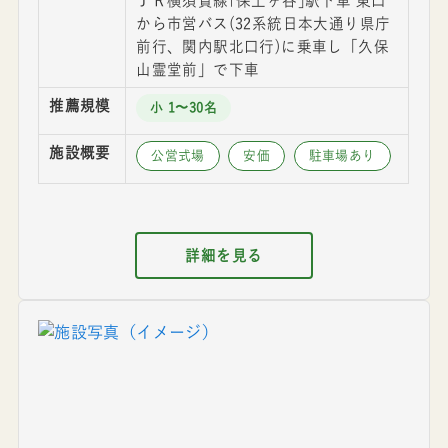
ＪＲ横須賀線｢保土ヶ谷｣駅下車 東口
から市営バス(32系統日本大通り県庁
前行、関内駅北口行)に乗車し「久保
山霊堂前」で下車
推薦規模
小 1〜30名
施設概要
公営式場
安価
駐車場あり
詳細を見る