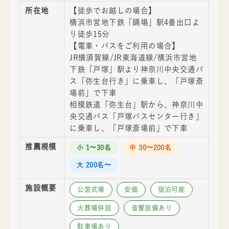
所在地
【徒歩でお越しの場合】
横浜市営地下鉄「踊場」駅4番出口よ
り徒歩15分
【電車・バスをご利用の場合】
JR横須賀線/JR東海道線/横浜市営地
下鉄「戸塚」駅より神奈川中央交通バ
ス「弥生台行き」に乗車し、「戸塚斎
場前」で下車
相模鉄道「弥生台」駅から、神奈川中
央交通バス「戸塚バスセンター行き」
に乗車し、「戸塚斎場前」で下車
推薦規模
小 1〜30名
中 30〜200名
大 200名〜
施設概要
公営式場
安価
宿泊可能
火葬場併設
音響設備あり
駐車場あり