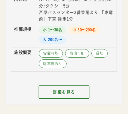
分/タクシー5分
戸塚バスセンター3番乗場より 「東電
前」下車 徒歩1分
推薦規模
小 1〜30名
中 30〜200名
大 200名〜
施設概要
安置可能
宿泊可能
貸切
駐車場あり
詳細を見る