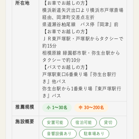
所在地
【お車でお越しの方】
横浜新道矢沢出口より横浜市戸塚斎場
経由、岡津町交差点左折
県道瀬谷柏尾線 バス停『岡津』前
【お車でお越しの方】
ＪＲ東戸塚駅・戸塚駅からタクシーで
約15分
相模原線 緑園都市駅・弥生台駅から
タクシーで約10分
【バスでお越しの方】
戸塚駅東口6番乗り場『弥生台駅行
き』他バス
弥生台駅から1番乗り場『東戸塚駅行
き』バス
推薦規模
小 1〜30名
中 30〜200名
施設概要
安置可能
宿泊可能
貸切
音響設備あり
駐車場あり