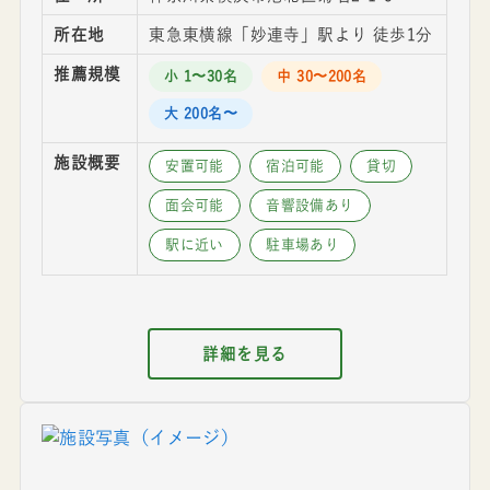
所在地
東急東横線「妙連寺」駅より 徒歩1分
推薦規模
小 1〜30名
中 30〜200名
大 200名〜
施設概要
安置可能
宿泊可能
貸切
面会可能
音響設備あり
駅に近い
駐車場あり
詳細を見る