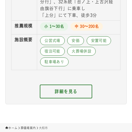
分行」、32系統「台ノ上・上古沢経
由旗谷下行」に乗車し
「上分」にて下車、徒歩3分
推薦規模
小 1〜30名
中 30〜200名
施設概要
公営式場
安価
安置可能
宿泊可能
火葬場併設
駐車場あり
詳細を見る
ホーム
葬儀場案内
大和市