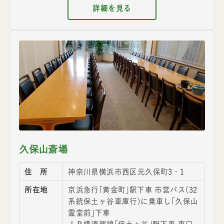
詳細を見る
久保山斎場
住 所
神奈川県横浜市西区元久保町3‐1
所在地
京浜急行｢黄金町｣駅下車 市営バス(32
系統保土ヶ谷車庫行)に乗車し｢久保山
霊堂前｣下車