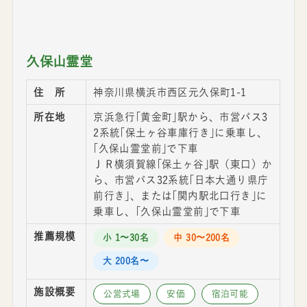
久保山霊堂
住 所
神奈川県横浜市西区元久保町1-1
所在地
京浜急行｢黄金町｣駅から、市営バス3
2系統｢保土ヶ谷車庫行き｣に乗車し、
｢久保山霊堂前｣で下車
ＪＲ横須賀線｢保土ヶ谷｣駅（東口）か
ら、市営バス32系統｢日本大通り県庁
前行き｣、または｢関内駅北口行き｣に
乗車し、｢久保山霊堂前｣で下車
推薦規模
小 1〜30名
中 30〜200名
大 200名〜
施設概要
公営式場
安価
宿泊可能