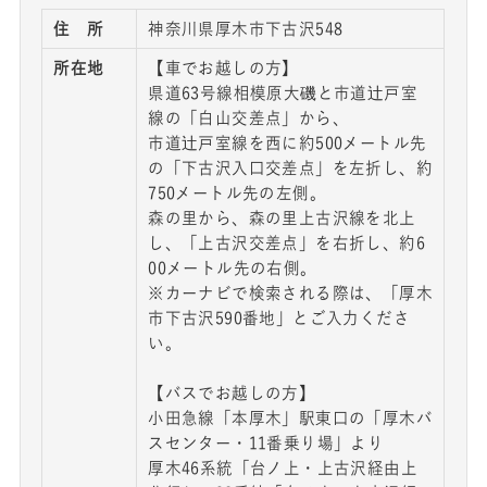
住 所
神奈川県厚木市下古沢548
所在地
【車でお越しの方】
県道63号線相模原大磯と市道辻戸室
線の「白山交差点」から、
市道辻戸室線を西に約500メートル先
の「下古沢入口交差点」を左折し、約
750メートル先の左側。
森の里から、森の里上古沢線を北上
し、「上古沢交差点」を右折し、約6
00メートル先の右側。
※カーナビで検索される際は、「厚木
市下古沢590番地」とご入力くださ
い。
【バスでお越しの方】
小田急線「本厚木」駅東口の「厚木バ
スセンター・11番乗り場」より
厚木46系統「台ノ上・上古沢経由上