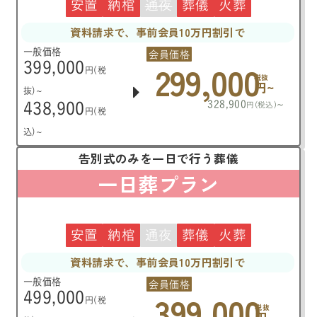
安置
納棺
通夜
葬儀
火葬
資料請求で、事前会員10万円割引で
一般価格
会員価格
299,000
399,000
円(税
税抜
円~
抜)~
328,900
~
438,900
円(税込)
円(税
込)~
告別式のみを一日で行う葬儀
一日葬プラン
安置
納棺
通夜
葬儀
火葬
資料請求で、事前会員10万円割引で
一般価格
会員価格
399,000
499,000
円(税
税抜