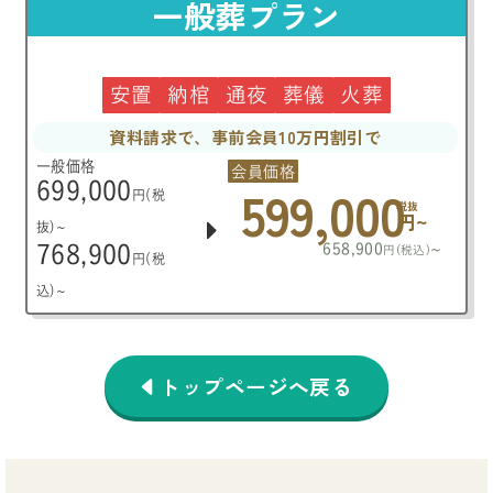
一般葬プラン
安置
納棺
通夜
葬儀
火葬
資料請求で、事前会員10万円割引で
一般価格
会員価格
599,000
699,000
円(税
税抜
円~
抜)~
658,900
~
768,900
円(税込)
円(税
込)~
トップページへ戻る