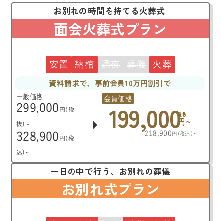
お別れの時間を持てる火葬式
面会火葬式プラン
安置
納棺
通夜
葬儀
火葬
資料請求で、事前会員10万円割引で
一般価格
会員価格
199,000
299,000
円(税
税抜
円~
抜)~
218,900
~
328,900
円(税込)
円(税
込)~
一日の中で行う、お別れの葬儀
お別れ式プラン