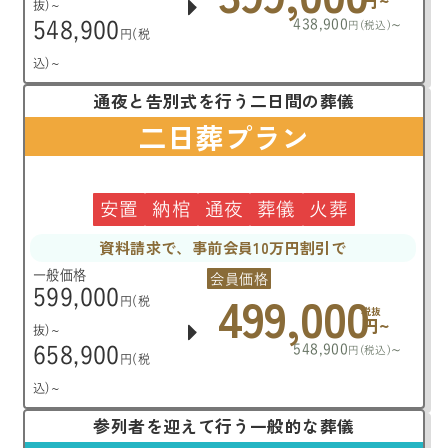
円~
抜)~
438,900
~
548,900
円(税込)
円(税
込)~
通夜と告別式を行う二日間の葬儀
二日葬プラン
安置
納棺
通夜
葬儀
火葬
資料請求で、事前会員10万円割引で
一般価格
会員価格
499,000
599,000
円(税
税抜
円~
抜)~
548,900
~
658,900
円(税込)
円(税
込)~
参列者を迎えて行う一般的な葬儀