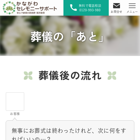
無料で電話相談
0120-993-980
お問合せ
メニュー
葬儀の「あと」
葬儀後の流れ
お客様
無事にお葬式は終わったけれど、次に何をす
ればいいの…？