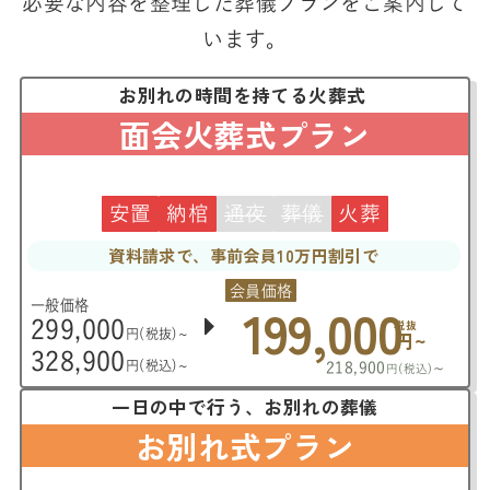
必要な内容を整理した葬儀プランをご案内して
います。
お別れの時間を持てる火葬式
面会火葬式プラン
安置
納棺
通夜
葬儀
火葬
資料請求で、事前会員10万円割引で
会員価格
199,000
一般価格
299,000
税抜
円(税抜)~
円~
328,900
円(税込)~
218,900
~
円(税込)
一日の中で行う、お別れの葬儀
お別れ式プラン