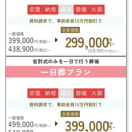
安置
納棺
通夜
葬儀
火葬
資料請求で、事前会員10万円割引で
会員価格
299,000
一般価格
399,000
税抜
円(税抜)~
円~
438,900
円(税込)~
328,900
~
円(税込)
告別式のみを一日で行う葬儀
一日葬プラン
安置
納棺
通夜
葬儀
火葬
資料請求で、事前会員10万円割引で
会員価格
399,000
一般価格
499,000
税抜
円(税抜)~
円~