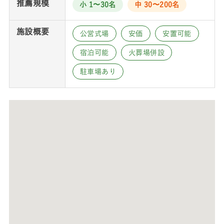
推薦規模
小 1〜30名
中 30〜200名
施設概要
公営式場
安価
安置可能
宿泊可能
火葬場併設
駐車場あり