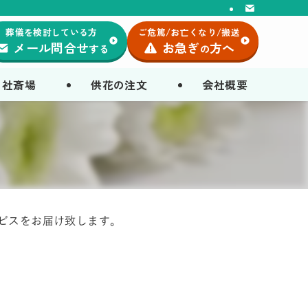
葬儀を検討している方
ご危篤/お亡くなり/搬送
メール問合せ
お急ぎ
方へ
する
の
自社斎場
供花の注文
会社概要
ビスをお届け致します。