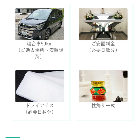
寝台車50km
ご安置料金
（ご逝去場所～安置場
（必要日数分）
所）
ドライアイス
枕飾り一式
（必要日数分）