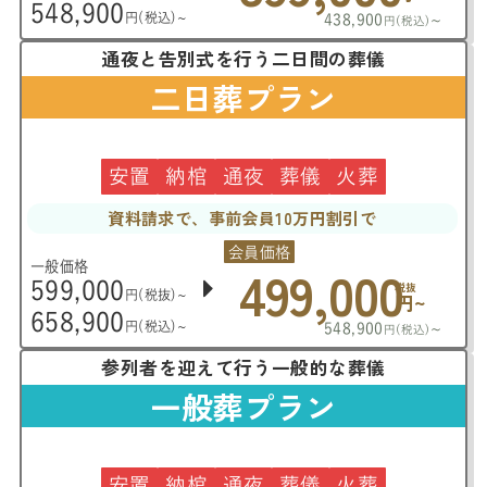
548,900
円(税込)~
438,900
~
円(税込)
通夜と告別式を行う二日間の葬儀
二日葬プラン
安置
納棺
通夜
葬儀
火葬
資料請求で、事前会員10万円割引で
会員価格
499,000
一般価格
599,000
税抜
円(税抜)~
円~
658,900
円(税込)~
548,900
~
円(税込)
参列者を迎えて行う一般的な葬儀
一般葬プラン
安置
納棺
通夜
葬儀
火葬