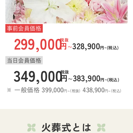
事前会員価格
299,000
税抜
328,900
円
~
円~(税込)
当日会員価格
349,000
税抜
383,900
円
~
円~(税込)
一般価格 399,000
438,900
円~(税抜)
円~(税込)
火葬式とは