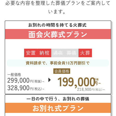
必要な内容を整理した葬儀プランをご案内して
います。
お別れの時間を持てる火葬式
面会火葬式プラン
安置
納棺
通夜
葬儀
火葬
資料請求で、事前会員10万円割引で
会員価格
199,000
一般価格
299,000
税抜
円(税抜)~
円~
328,900
円(税込)~
218,900
~
円(税込)
一日の中で行う、お別れの葬儀
お別れ式プラン