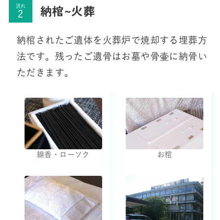
納棺~火葬
流れ
納棺されたご遺体を火葬炉で焼却する埋葬方
法です。残ったご遺骨はお墓や骨壷に納骨い
ただきます。
線香・ローソク
お棺