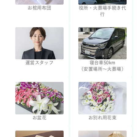
お棺用布団
役所・火葬場手続き代
行
運営スタッフ
寝台車50km
（安置場所～火葬場）
お盆花
お別れ用花束