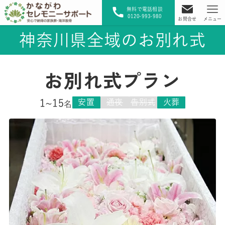
無料で電話相談
0120-993-980
お問合せ
メニュー
神奈川県全域のお別れ式
お別れ式プラン
安置
通夜
告別式
火葬
1~15
名