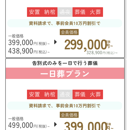
安置
納棺
通夜
葬儀
火葬
資料請求で、事前会員10万円割引で
会員価格
299,000
一般価格
399,000
税抜
円(税抜)~
円~
438,900
円(税込)~
328,900
~
円(税込)
告別式のみを一日で行う葬儀
一日葬プラン
安置
納棺
通夜
葬儀
火葬
資料請求で、事前会員10万円割引で
会員価格
399,000
一般価格
499,000
税抜
円(税抜)~
円~