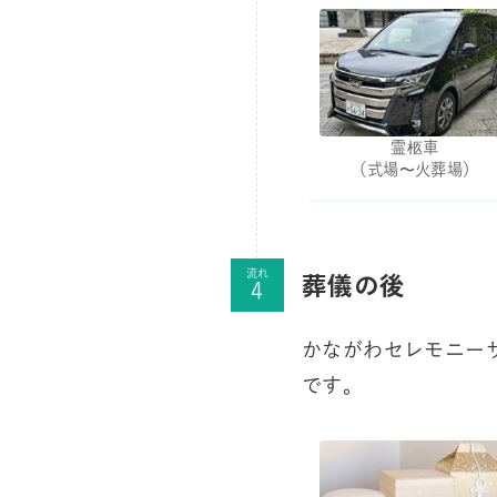
霊柩車
（式場〜火葬場）
葬儀の後
流れ
かながわセレモニー
です。