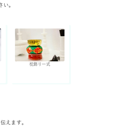
ださい。
枕飾り一式
を伝えます。