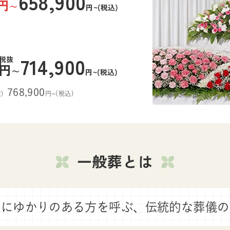
658,900
円
~
円~(税込)
0
714,900
税抜
円
~
円~(税込)
768,900
)
円~(税込)
一般葬とは
様にゆかりのある方を呼ぶ、
伝統的な葬儀の