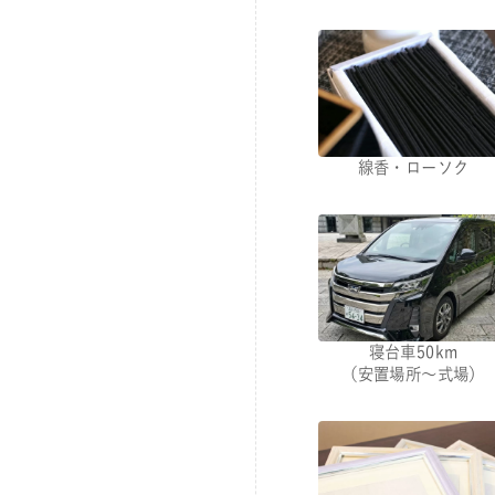
線香・ローソク
寝台車50km
（安置場所～式場）