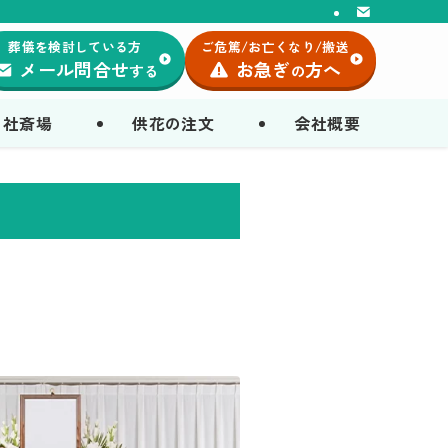
葬儀を検討している方
ご危篤/お亡くなり/搬送
メール問合せ
お急ぎ
方へ
する
の
自社斎場
供花の注文
会社概要