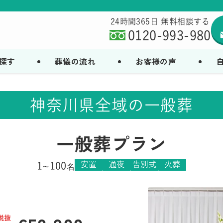
24時間365日 無料相談する
0120-993-980
探す
葬儀の流れ
お客様の声
神奈川県全域の一般葬
一般葬プラン
安置
通夜
告別式
火葬
1~100
名
0
税抜