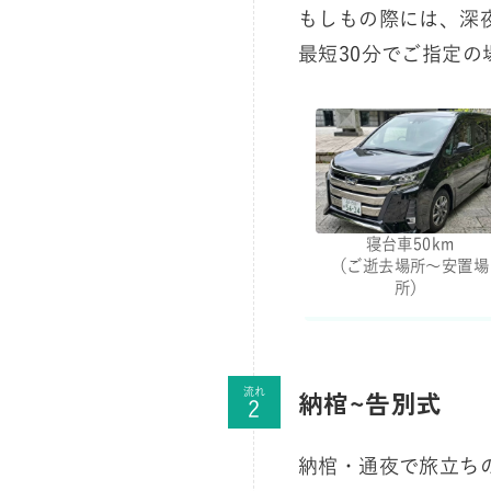
もしもの際には、深夜
最短30分でご指定の
寝台車50km
（ご逝去場所～安置場
所）
納棺~告別式
流れ
納棺・通夜で旅立ち