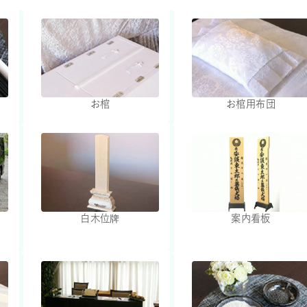
お棺
お棺用布団
白木位牌
案内看板