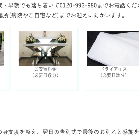
・早朝でも落ち着いて0120-993-980までお電話く
場所(病院やご自宅など)までお迎えに向かいます。
ご安置料金
ドライアイス
（必要日数分）
（必要日数分）
の身支度を整え、翌日の告別式で最後のお別れと感謝