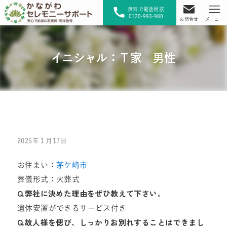
無料で電話相談
0120-993-980
お問合せ
メニュー
イニシャル：Ｔ家 男性
2025年１月17日
お住まい：
茅ケ崎市
葬儀形式：火葬式
Q.弊社に決めた理由をぜひ教えて下さい。
遺体安置ができるサービス付き
Q.故人様を偲び、しっかりお別れすることはできまし