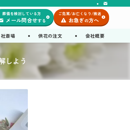
葬儀を検討している方
ご危篤/お亡くなり/搬送
メール問合せ
お急ぎ
方へ
する
の
自社斎場
供花の注文
会社概要
解しよう