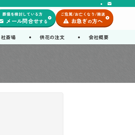
葬儀を検討している方
ご危篤/お亡くなり/搬送
メール問合せ
お急ぎ
方へ
する
の
自社斎場
供花の注文
会社概要