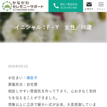
無料で電話相談
0120-993-980
お問合せ
メニュー
イニシャル：F・Y 女性／66歳
2020年5月1日
お住まい：
鎌倉市
葬儀形式：自宅葬
相談しやすい雰囲気を作って下さり、心おきなく気持
ちを伝えることができました。
想像以上に立派で暖かい式が出来、大変感謝していま