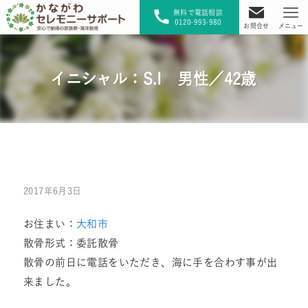
無料で電話相談
0120-993-980
お問合せ
メニュー
イニシャル：S.I 男性／42歳
2017年6月3日
お住まい：
大和市
散骨形式：委託散骨
散骨の前日に電話をいただき、海に手を合わす事が出
来ました。