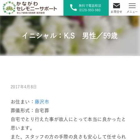
無料で電話相談
0120-993-980
お問合せ
メニュー
イニシャル：K.S 男性／59歳
2017年4月8日
お住まい：
藤沢市
葬儀形式：自宅葬
自宅でとり行えた事が故人にとって本当に良かったと
思います。
また、スタッフの方の手際の良さも安心して任せられ