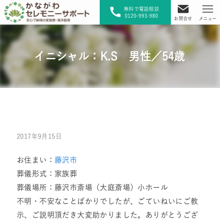
無料で電話相談
0120-993-980
お問合せ
メニュー
イニシャル：K.S 男性／54歳
2017年9月15日
お住まい：
藤沢市
葬儀形式：家族葬
葬儀場所：藤沢市斎場（大庭斎場）小ホール
不明・不安なことばかりでしたが、ごていねいにご教
示、ご説明頂だき大変助かりました。ありがとうござ