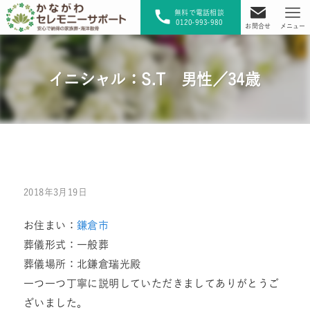
無料で電話相談
0120-993-980
お問合せ
メニュー
イニシャル：S.T 男性／34歳
2018年3月19日
お住まい：
鎌倉市
葬儀形式：一般葬
葬儀場所：北鎌倉瑞光殿
一つ一つ丁寧に説明していただきましてありがとうご
ざいました。