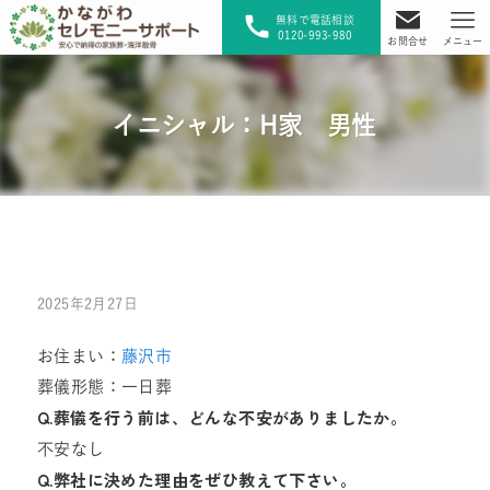
無料で電話相談
0120-993-980
お問合せ
メニュー
イニシャル：H家 男性
2025年2月27日
お住まい：
藤沢市
葬儀形態：一日葬
Q.葬儀を行う前は、どんな不安がありましたか。
不安なし
Q.弊社に決めた理由をぜひ教えて下さい。