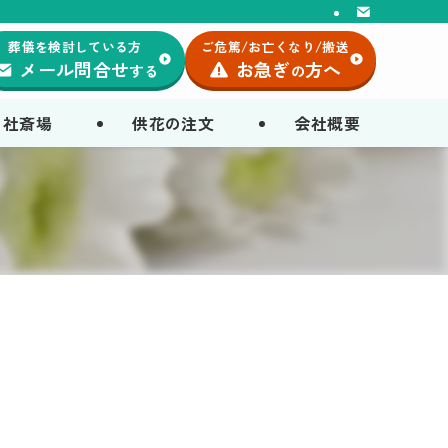
葬儀を検討している方
ご危篤/お亡くなり/搬送
メール問合せ
お急ぎ
方へ
する
の
自社斎場
供花の注文
会社概要