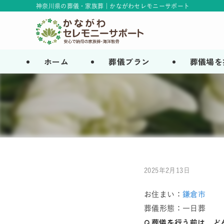
神奈川県の葬儀・家族葬 | かながわセレモニーサポート
ホーム
葬儀プラン
葬儀場を
2025年2月13日
お住まい：
鎌倉市
葬儀形態：一日葬
Q.葬儀を行う前は、