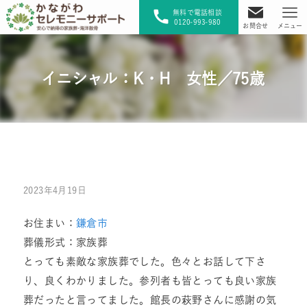
無料で電話相談
0120-993-980
お問合せ
メニュー
イニシャル：K・H 女性／75歳
2023年4月19日
お住まい：
鎌倉市
葬儀形式：家族葬
とっても素敵な家族葬でした。色々とお話して下さ
り、良くわかりました。参列者も皆とっても良い家族
葬だったと言ってました。館長の萩野さんに感謝の気