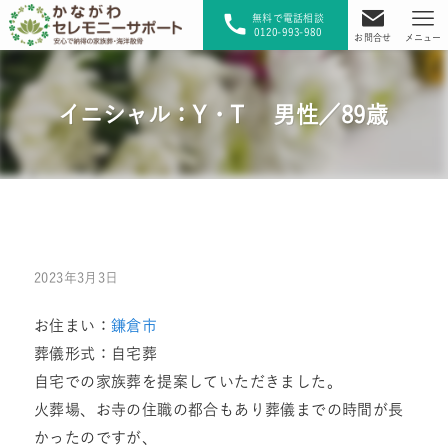
無料で電話相談
0120-993-980
お問合せ
メニュー
イニシャル：Y・T 男性／89歳
2023年3月3日
お住まい：
鎌倉市
葬儀形式：自宅葬
自宅での家族葬を提案していただきました。
火葬場、お寺の住職の都合もあり葬儀までの時間が長
かったのですが、