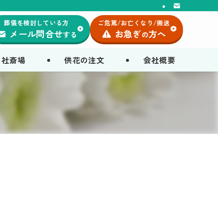
葬儀を検討している方
ご危篤/お亡くなり/搬送
メール問合せ
お急ぎ
方へ
する
の
自社斎場
供花の注文
会社概要