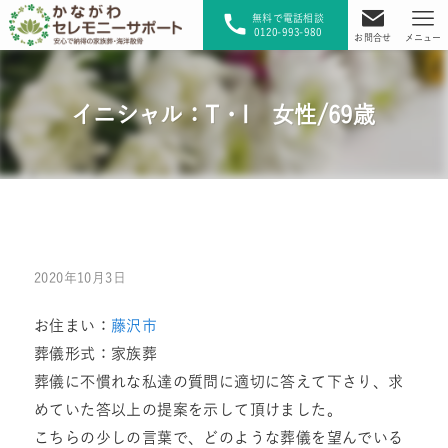
無料で電話相談
0120-993-980
お問合せ
メニュー
イニシャル：T・I 女性/69歳
2020年10月3日
お住まい：
藤沢市
葬儀形式：家族葬
葬儀に不慣れな私達の質問に適切に答えて下さり、求
めていた答以上の提案を示して頂けました。
こちらの少しの言葉で、どのような葬儀を望んでいる