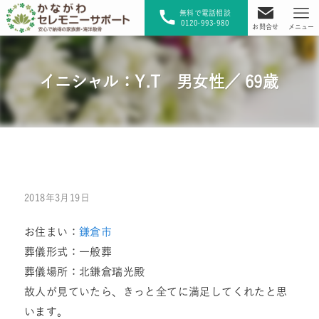
無料で電話相談
0120-993-980
お問合せ
メニュー
イニシャル：Y.T 男女性／ 69歳
2018年3月19日
お住まい：
鎌倉市
葬儀形式：一般葬
葬儀場所：北鎌倉瑞光殿
故人が見ていたら、きっと全てに満足してくれたと思
います。