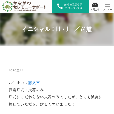
無料で電話相談
0120-993-980
お問合せ
メニュー
イニシャル：H・J ／74歳
2020年2月
お住まい：
藤沢市
葬儀形式：火葬のみ
形式にこだわらない火葬のみでしたが、とても誠実に
接していただき、嬉しく思いました！