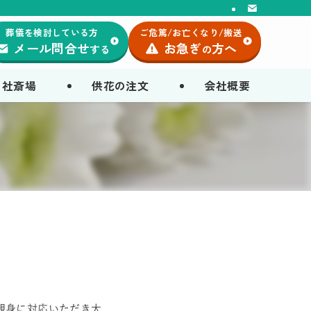
葬儀を検討している方
ご危篤/お亡くなり/搬送
メール問合せ
お急ぎ
方へ
する
の
自社斎場
供花の注文
会社概要
親身に対応いただき大