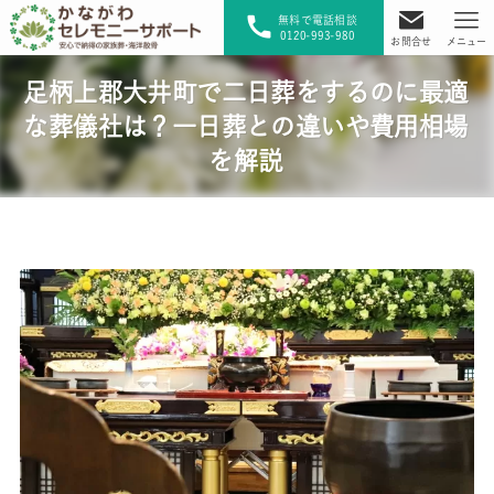
無料で電話相談
0120-993-980
お問合せ
メニュー
足柄上郡大井町で二日葬をするのに最適
な葬儀社は？一日葬との違いや費用相場
を解説