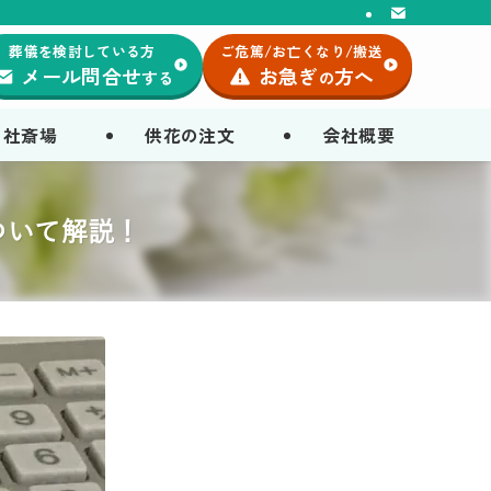
葬儀を検討している方
ご危篤/お亡くなり/搬送
メール問合せ
お急ぎ
方へ
する
の
自社斎場
供花の注文
会社概要
ついて解説！