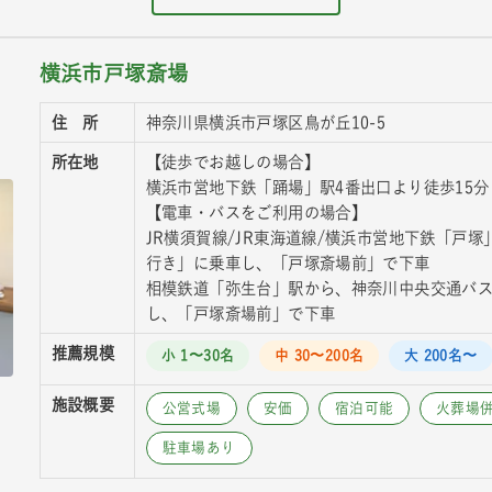
横浜市戸塚斎場
住 所
神奈川県横浜市戸塚区鳥が丘10-5
所在地
【徒歩でお越しの場合】
横浜市営地下鉄「踊場」駅4番出口より徒歩15分
【電車・バスをご利用の場合】
JR横須賀線/JR東海道線/横浜市営地下鉄「戸
行き」に乗車し、「戸塚斎場前」で下車
相模鉄道「弥生台」駅から、神奈川中央交通バ
し、「戸塚斎場前」で下車
推薦規模
小 1〜30名
中 30〜200名
大 200名〜
施設概要
公営式場
安価
宿泊可能
火葬場
駐車場あり