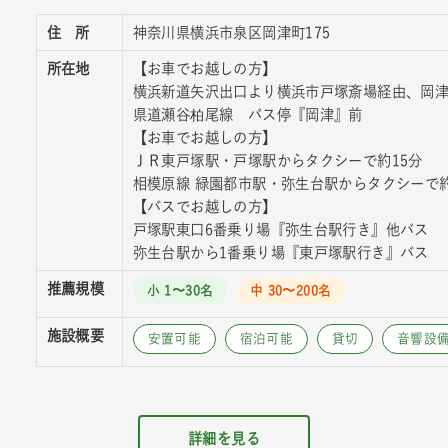
住 所
神奈川県横浜市泉区岡津町175
所在地
【お車でお越しの方】
横浜新道矢沢出口より横浜市戸塚斎場経由、岡
県道瀬谷柏尾線 バス停『岡津』前
【お車でお越しの方】
ＪＲ東戸塚駅・戸塚駅からタクシーで約15分
相模原線 緑園都市駅・弥生台駅からタクシーで約
【バスでお越しの方】
戸塚駅東口6番乗り場『弥生台駅行き』他バス
弥生台駅から1番乗り場『東戸塚駅行き』バス
推薦規模
小 1〜30名
中 30〜200名
施設概要
安置可能
宿泊可能
貸切
音響設
詳細を見る