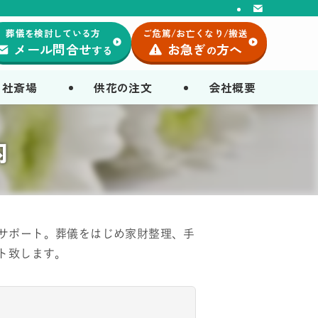
葬儀を検討している方
ご危篤/お亡くなり/搬送
メール問合せ
お急ぎ
方へ
する
の
自社斎場
供花の注文
会社概要
内
ーサポート。葬儀をはじめ家財整理、手
ト致します。