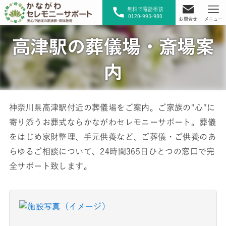
無料で電話相談
0120-993-980
お問合せ
メニュー
高津駅の葬儀場・斎場案
内
神奈川県高津駅付近の葬儀場をご案内。ご家族の"心"に
寄り添うお葬式ならかながわセレモニーサポート。葬儀
をはじめ家財整理、手元供養など、ご葬儀・ご供養のあ
らゆるご相談について、24時間365日ひとつの窓口で完
全サポート致します。