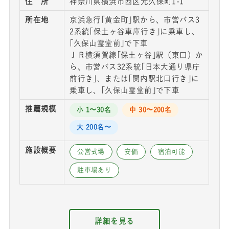
住 所
神奈川県横浜市西区元久保町1-1
所在地
京浜急行｢黄金町｣駅から、市営バス3
2系統｢保土ヶ谷車庫行き｣に乗車し、
｢久保山霊堂前｣で下車
ＪＲ横須賀線｢保土ヶ谷｣駅（東口）か
ら、市営バス32系統｢日本大通り県庁
前行き｣、または｢関内駅北口行き｣に
乗車し、｢久保山霊堂前｣で下車
推薦規模
小 1〜30名
中 30〜200名
大 200名〜
施設概要
公営式場
安価
宿泊可能
駐車場あり
詳細を見る