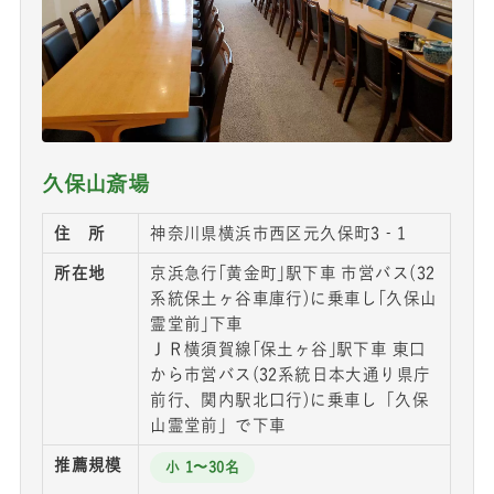
久保山斎場
住 所
神奈川県横浜市西区元久保町3‐1
所在地
京浜急行｢黄金町｣駅下車 市営バス(32
系統保土ヶ谷車庫行)に乗車し｢久保山
霊堂前｣下車
ＪＲ横須賀線｢保土ヶ谷｣駅下車 東口
から市営バス(32系統日本大通り県庁
前行、関内駅北口行)に乗車し「久保
山霊堂前」で下車
推薦規模
小 1〜30名