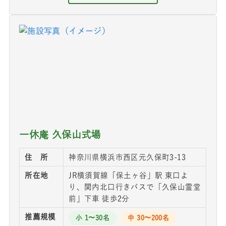
一休庵 久保山式場
住 所
神奈川県横浜市西区元久保町3-13
所在地
JR横須賀線「保土ヶ谷」駅 東口よ
り、関内北口行きバスで「久保山霊堂
前」下車 徒歩2分
推薦規模
小 1〜30名
中 30〜200名