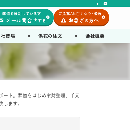
葬儀を検討している方
ご危篤/お亡くなり/搬送
メール問合せ
お急ぎ
方へ
する
の
自社斎場
供花の注文
会社概要
サポート。葬儀をはじめ家財整理、手元
致します。