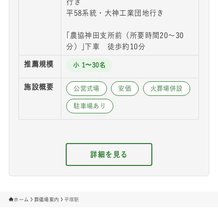
行き
平58系統・大神工業団地行き
｢農協神田支所前（所要時間20～30
分）｣下車 徒歩約10分
推薦規模
小 1〜30名
施設概要
公営式場
安価
火葬場併設
駐車場あり
詳細を見る
ホーム
葬儀場案内
平塚駅