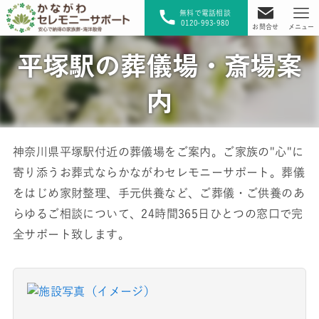
無料で電話相談
0120-993-980
お問合せ
メニュー
平塚駅の葬儀場・斎場案
内
神奈川県平塚駅付近の葬儀場をご案内。ご家族の"心"に
寄り添うお葬式ならかながわセレモニーサポート。葬儀
をはじめ家財整理、手元供養など、ご葬儀・ご供養のあ
らゆるご相談について、24時間365日ひとつの窓口で完
全サポート致します。