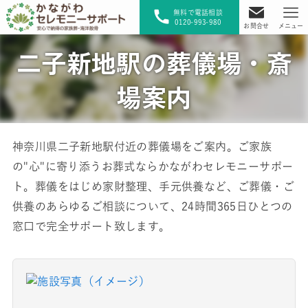
無料で電話相談
0120-993-980
お問合せ
メニュー
二子新地駅の葬儀場・斎
場案内
神奈川県二子新地駅付近の葬儀場をご案内。ご家族
の"心"に寄り添うお葬式ならかながわセレモニーサポー
ト。葬儀をはじめ家財整理、手元供養など、ご葬儀・ご
供養のあらゆるご相談について、24時間365日ひとつの
窓口で完全サポート致します。