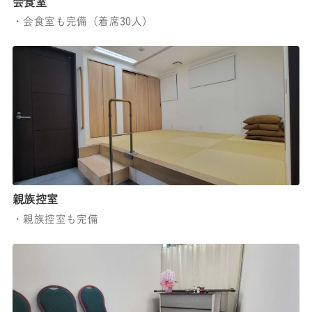
会食室
・会食室も完備（着席30人）
親族控室
・親族控室も完備