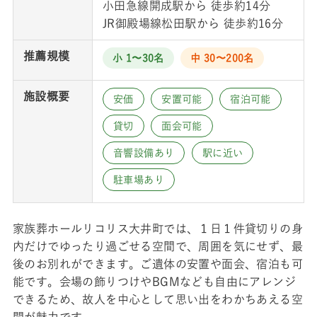
小田急線開成駅から 徒歩約14分
JR御殿場線松田駅から 徒歩約16分
推薦規模
小 1〜30名
中 30〜200名
施設概要
安価
安置可能
宿泊可能
貸切
面会可能
音響設備あり
駅に近い
駐車場あり
家族葬ホールリコリス大井町では、１日１件貸切りの身
内だけでゆったり過ごせる空間で、周囲を気にせず、最
後のお別れができます。ご遺体の安置や面会、宿泊も可
能です。会場の飾りつけやBGMなども自由にアレンジ
できるため、故人を中心として思い出をわかちあえる空