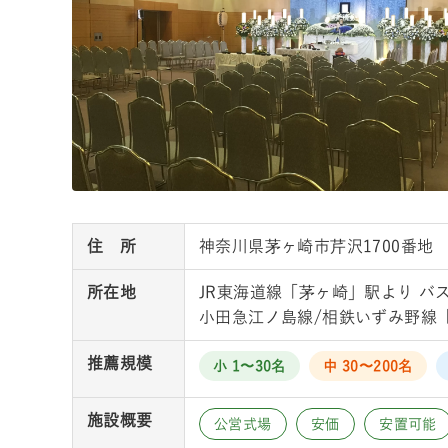
住 所
神奈川県茅ヶ崎市芹沢1700番地
所在地
JR東海道線「茅ヶ崎」駅より バス
小田急江ノ島線/相鉄いずみ野線「
推薦規模
小 1〜30名
中 30〜200名
施設概要
公営式場
安価
安置可能