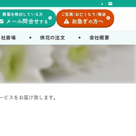
葬儀を検討している方
ご危篤/お亡くなり/搬送
メール問合せ
お急ぎ
方へ
する
の
自社斎場
供花の注文
会社概要
ービスをお届け致します。