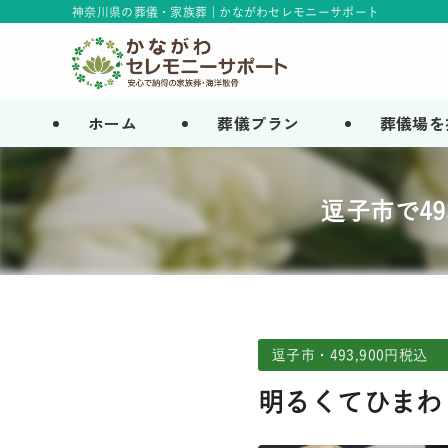
神奈川県の葬儀・家族葬 | かながわセレモニーサポート
ホーム
葬儀プラン
葬儀場を
逗子市で4
逗子市・493,900円税込 
明るくてひまわ