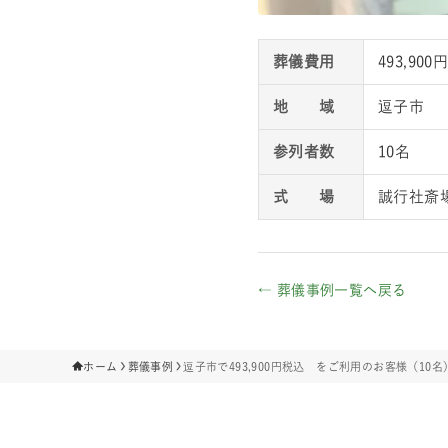
葬儀費用
493,90
地 域
逗子市
参列者数
10名
式 場
誠行社斎
← 葬儀事例一覧へ戻る
ホーム
葬儀事例
逗子市で493,900円税込 をご利用のお客様（10