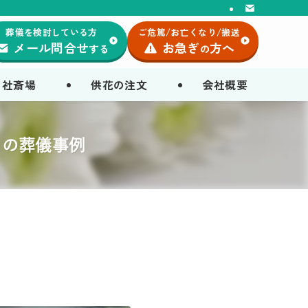
葬儀を検討している方
ご危篤/お亡くなり/搬送
メール問合せ
お急ぎ
方へ
する
の
自社斎場
供花の注文
会社概要
）の葬儀事例