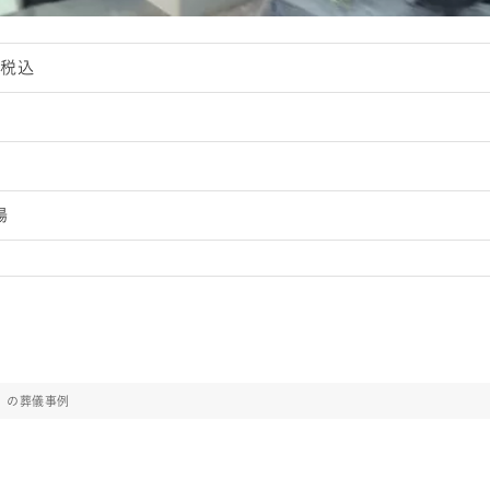
0円税込
場
名）の葬儀事例