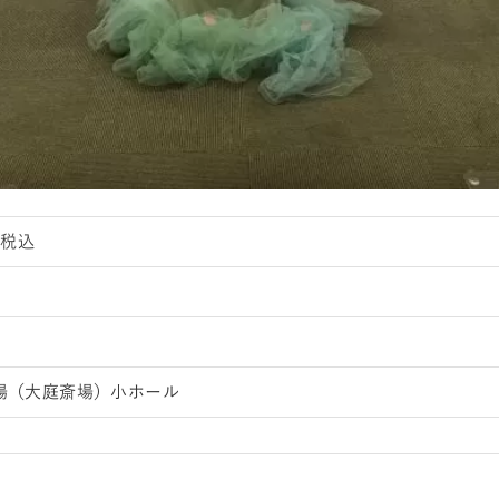
0円税込
場（大庭斎場）小ホール