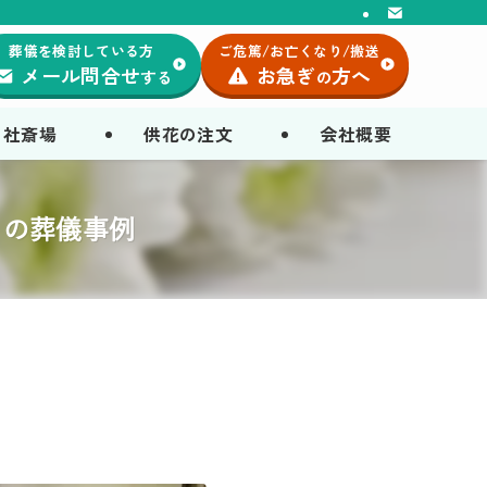
葬儀を検討している方
ご危篤/お亡くなり/搬送
メール問合せ
お急ぎ
方へ
する
の
自社斎場
供花の注文
会社概要
）の葬儀事例