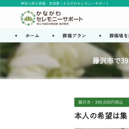
神奈川県の葬儀・家族葬 | かながわセレモニーサポート
ホーム
葬儀プラン
葬儀場を
藤沢市で3
藤沢市・399,000円税込 
本人の希望は集