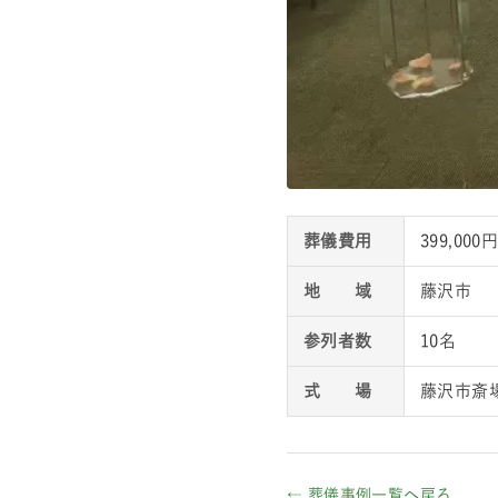
葬儀費用
399,00
地 域
藤沢市
参列者数
10名
式 場
藤沢市斎
← 葬儀事例一覧へ戻る