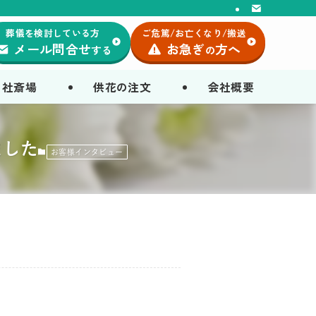
葬儀を検討している方
ご危篤/お亡くなり/搬送
メール問合せ
お急ぎ
方へ
する
の
自社斎場
供花の注文
会社概要
ました
お客様インタビュー