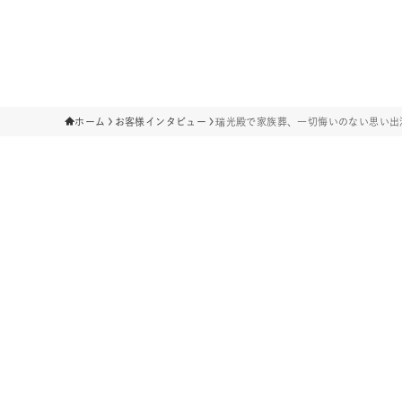
ホーム
お客様インタビュー
瑞光殿で家族葬、一切悔いのない思い出