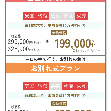
安置
納棺
通夜
葬儀
火葬
資料請求で、事前会員10万円割引で
会員価格
199,000
一般価格
299,000
税抜
円(税抜)~
円~
328,900
円(税込)~
218,900
~
円(税込)
一日の中で行う、お別れの葬儀
お別れ式プラン
安置
納棺
通夜
葬儀
火葬
資料請求で、事前会員10万円割引で
会員価格
一般価格