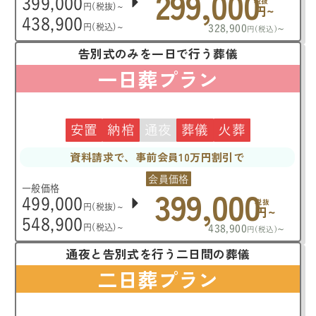
299,000
399,000
税抜
円(税抜)~
円~
438,900
円(税込)~
328,900
~
円(税込)
告別式のみを一日で行う葬儀
一日葬プラン
安置
納棺
通夜
葬儀
火葬
資料請求で、事前会員10万円割引で
会員価格
399,000
一般価格
499,000
税抜
円(税抜)~
円~
548,900
円(税込)~
438,900
~
円(税込)
通夜と告別式を行う二日間の葬儀
二日葬プラン