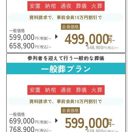
安置
納棺
通夜
葬儀
火葬
資料請求で、事前会員10万円割引で
会員価格
499,000
一般価格
599,000
税抜
円(税抜)~
円~
658,900
円(税込)~
548,900
~
円(税込)
参列者を迎えて行う一般的な葬儀
一般葬プラン
安置
納棺
通夜
葬儀
火葬
資料請求で、事前会員10万円割引で
会員価格
599,000
一般価格
699,000
税抜
円(税抜)~
円~
768,900
円(税込)~
658,900
~
円(税込)