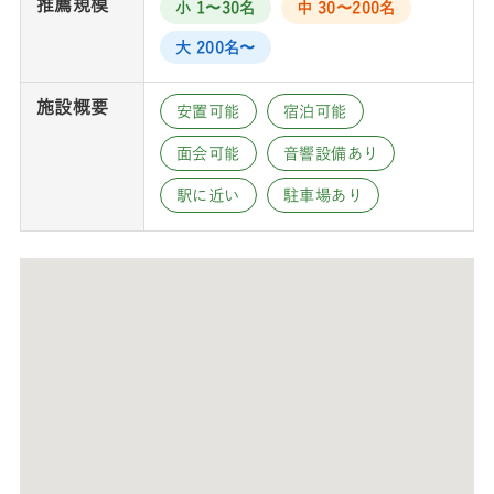
推薦規模
小 1〜30名
中 30〜200名
大 200名〜
施設概要
安置可能
宿泊可能
面会可能
音響設備あり
駅に近い
駐車場あり