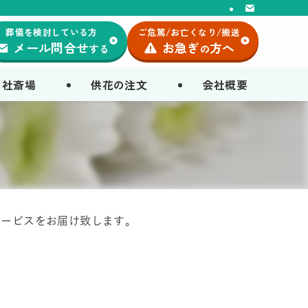
葬儀を検討している方
ご危篤/お亡くなり/搬送
メール問合せ
お急ぎ
方へ
する
の
自社斎場
供花の注文
会社概要
サービスをお届け致します。