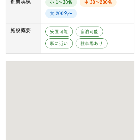
推薦規模
小 1〜30名
中 30〜200名
大 200名〜
施設概要
安置可能
宿泊可能
駅に近い
駐車場あり